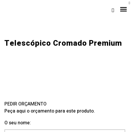
Telescópico Cromado Premium
Loja Braga (Sede)
Loja Gaia
PEDIR ORÇAMENTO
Peça aqui o orçamento para este produto.
Assistência
O seu nome:
Pós-venda