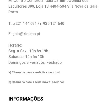
M: Centro Comercial Gaia Jardim Avenida dos
Escultores 399, Loja 13 4404-504 Vila Nova de Gaia,
Porto
T:
221 144 631 /
935 121 640
a)
b)
E: gaia@klclima.pt
Horário:
Seg. a Sex.: 10h às 19h.
Sábados: 10h às 13h
Domingos e Feriados: Fechado
a) Chamada para a rede fixa nacional
b) Chamada para a rede móvel nacional
INFORMAÇÕES