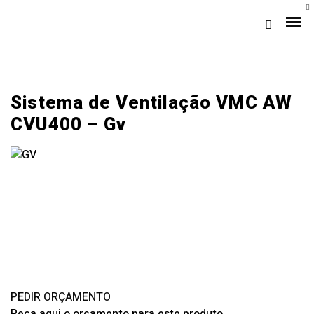
Sistema de Ventilação VMC AW
CVU400 – Gv
Loja Braga (Sede)
Loja Gaia
Assistência
Pós-venda
PEDIR ORÇAMENTO