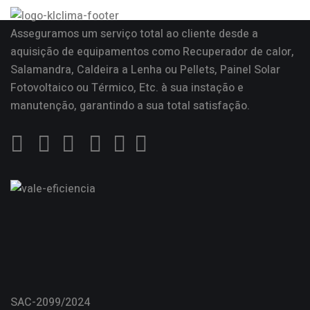
Asseguramos um serviço total ao cliente desde a
aquisição de equipamentos como
Recuperador de calor
,
Salamandra
, Caldeira a Lenha ou Pellets, Painel Solar
Fotovoltaico ou Térmico, Etc. à sua instação e
manutenção, garantindo a sua total satisfação.
SAC-2099/2024