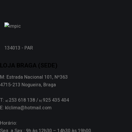
134013 - PAR
LOJA BRAGA (SEDE)
M: Estrada Nacional 101, Nº363
4715-213 Nogueira, Braga
T:
253 618 138 /
925 435 404
a)
b)
E: klclima@hotmail.com
Horário:
Seg. a Sex.: 9h às 12h30 – 14h30 às 19h00.