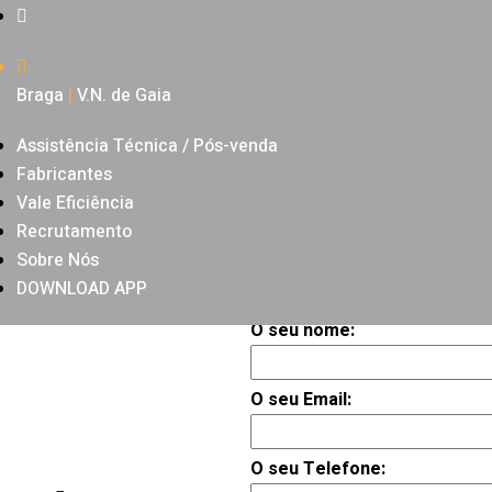
Braga
|
V.N. de Gaia
Assistência Técnica / Pós-venda
Fabricantes
PEDIR ORÇAMENTO
Vale Eficiência
Recrutamento
Peça aqui o orçamento
Sobre Nós
para este produto.
DOWNLOAD APP
O seu nome:
O seu Email:
O seu Telefone: