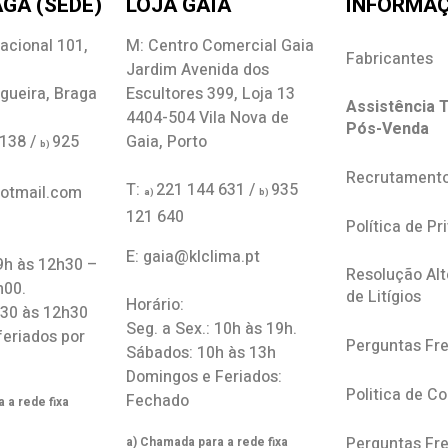
GA (SEDE)
LOJA GAIA
INFORMA
acional 101,
M: Centro Comercial Gaia
Fabricantes
Jardim Avenida dos
gueira, Braga
Escultores 399, Loja 13
Assistência T
4404-504 Vila Nova de
Pós-Venda
 138 /
925
Gaia, Porto
b)
Recrutament
T:
221 144 631 /
935
hotmail.com
a)
b)
121 640
Política de Pr
E: gaia@klclima.pt
 9h às 12h30 –
Resolução Alt
h00.
de Litígios
Horário:
h30 às 12h30
Seg. a Sex.: 10h às 19h.
feriados por
Perguntas Fr
Sábados: 10h às 13h
Domingos e Feriados:
Politica de C
Fechado
 a rede fixa
Perguntas Fr
a) Chamada para a rede fixa