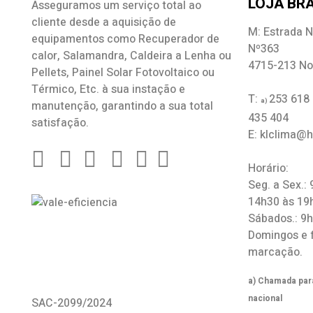
LOJA BRA
Asseguramos um serviço total ao
cliente desde a aquisição de
M: Estrada N
equipamentos como
Recuperador de
Nº363
calor
,
Salamandra
, Caldeira a Lenha ou
4715-213 No
Pellets, Painel Solar Fotovoltaico ou
Térmico, Etc. à sua instação e
T:
253 618
a)
manutenção, garantindo a sua total
435 404
satisfação.
E: klclima@
Horário:
Seg. a Sex.:
14h30 às 19
Sábados.: 9
Domingos e 
marcação.
a) Chamada para
nacional
SAC-2099/2024