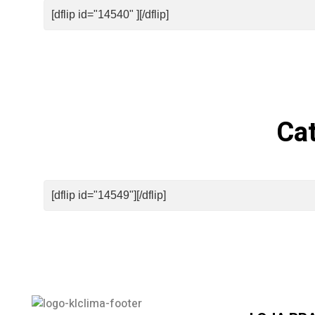
[dflip id="14540" ][/dflip]
Cat
[dflip id="14549"][/dflip]