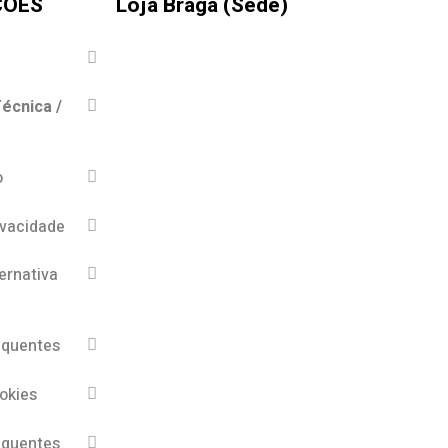
ÇÕES
Loja Braga (Sede)
écnica /
o
ivacidade
ernativa
equentes
ookies
equentes