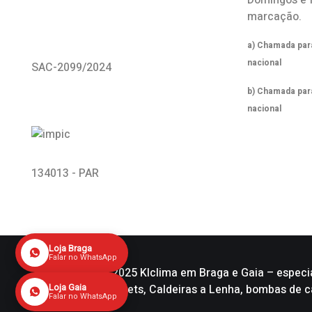
Domingos e 
marcação.
a) Chamada para
nacional
SAC-2099/2024
b) Chamada par
nacional
134013 - PAR
Loja Braga
Falar no WhatsApp
Copyright © 2025 Klclima em Braga e Gaia – especi
Caldeiras a Pellets, Caldeiras a Lenha, bombas de
Loja Gaia
Falar no WhatsApp