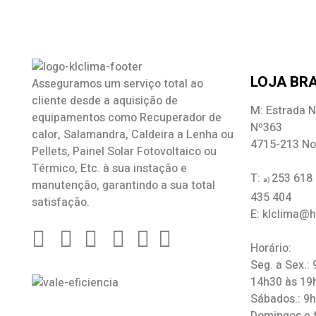
LOJA BRA
Asseguramos um serviço total ao
cliente desde a aquisição de
M: Estrada N
equipamentos como
Recuperador de
Nº363
calor
,
Salamandra
, Caldeira a Lenha ou
4715-213 No
Pellets, Painel Solar Fotovoltaico ou
Térmico, Etc. à sua instação e
T:
253 618
a)
manutenção, garantindo a sua total
435 404
satisfação.
E: klclima@
Horário:
Seg. a Sex.:
14h30 às 19
Sábados.: 9