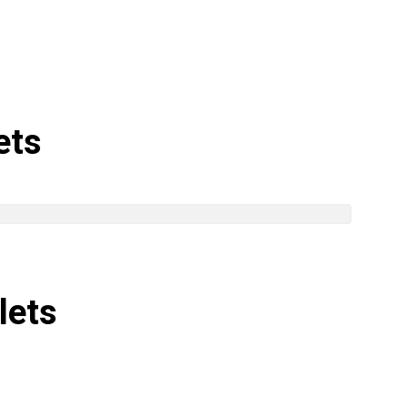
ets
lets