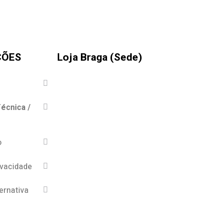
ÇÕES
Loja Braga (Sede)
écnica /
o
ivacidade
ernativa