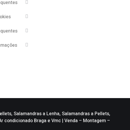
equentes
ookies
equentes
lamações
llets, Salamandras a Lenha, Salamandras a Pellets,
, Ar condicionado Braga e Vmc | Venda – Montagem –