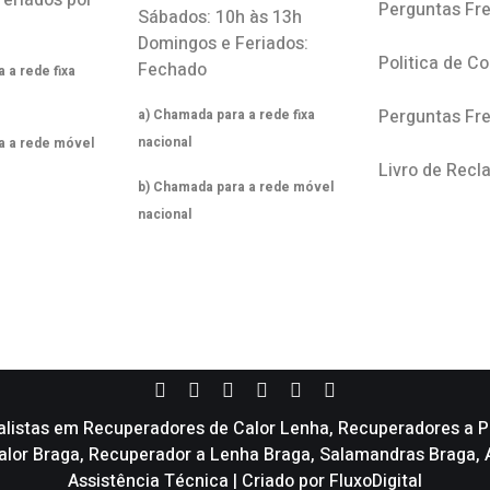
feriados por
Perguntas Fr
Sábados: 10h às 13h
Domingos e Feriados:
Politica de C
Fechado
 a rede fixa
Perguntas Fr
a) Chamada para a rede fixa
nacional
a a rede móvel
Livro de Rec
b) Chamada para a rede móvel
nacional
alistas em Recuperadores de Calor Lenha, Recuperadores a Pe
 calor Braga, Recuperador a Lenha Braga, Salamandras Braga
Assistência Técnica | Criado por
FluxoDigital