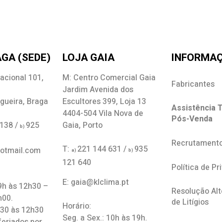
GA (SEDE)
LOJA GAIA
INFORMA
acional 101,
M: Centro Comercial Gaia
Fabricantes
Jardim Avenida dos
gueira, Braga
Escultores 399, Loja 13
Assistência T
4404-504 Vila Nova de
Pós-Venda
 138 /
925
Gaia, Porto
b)
Recrutament
T:
221 144 631 /
935
hotmail.com
a)
b)
121 640
Política de Pr
E: gaia@klclima.pt
 9h às 12h30 –
Resolução Alt
h00.
de Litígios
Horário:
h30 às 12h30
Seg. a Sex.: 10h às 19h.