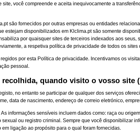
e site, você compreende e aceita inequivocamente a transferên
lima.pt são fornecidos por outras empresas ou entidades relacio
que estejam disponibilizados em Klclima.pt são somente disponi
sabiliza por quaisquer sites de terceiros indexados aos seus, 
amente, a respetiva política de privacidade de todos os sites que
 regidos por esta Política de privacidade. Incentivamos os visit
mação pessoal.
recolhida, quando visito o vosso site (
egisto, no entanto se participar de qualquer dos serviços ofer
 nome, data de nascimento, endereço de correio eletrónico, empre
As informações sensíveis incluem dados como: raça ou origem ét
o sexual ou registro criminal. Sempre que você disponibilizar 
 em ligação ao propósito para o qual foram fornecidas.