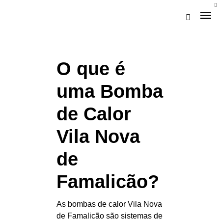
O que é
uma Bomba
de Calor
Vila Nova
Loja Braga (Sede)
de
Loja Gaia
Famalicão?
Assistência
As bombas de calor Vila Nova
Pós-venda
de Famalicão são sistemas de