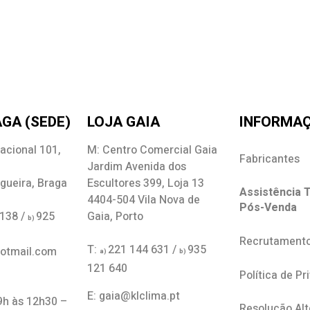
GA (SEDE)
LOJA GAIA
INFORMA
acional 101,
M: Centro Comercial Gaia
Fabricantes
Jardim Avenida dos
gueira, Braga
Escultores 399, Loja 13
Assistência T
4404-504 Vila Nova de
Pós-Venda
 138 /
925
Gaia, Porto
b)
Recrutament
T:
221 144 631 /
935
hotmail.com
a)
b)
121 640
Política de Pr
E: gaia@klclima.pt
 9h às 12h30 –
Resolução Alt