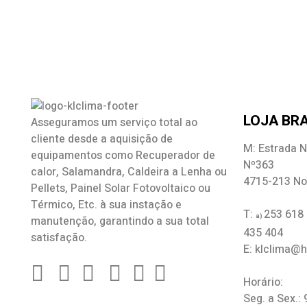
LOJA BRA
Asseguramos um serviço total ao
cliente desde a aquisição de
M: Estrada N
equipamentos como
Recuperador de
Nº363
calor
,
Salamandra
, Caldeira a Lenha ou
4715-213 No
Pellets, Painel Solar Fotovoltaico ou
Térmico, Etc. à sua instação e
T:
253 618
a)
manutenção, garantindo a sua total
435 404
satisfação.
E: klclima@
Horário:
Seg. a Sex.: