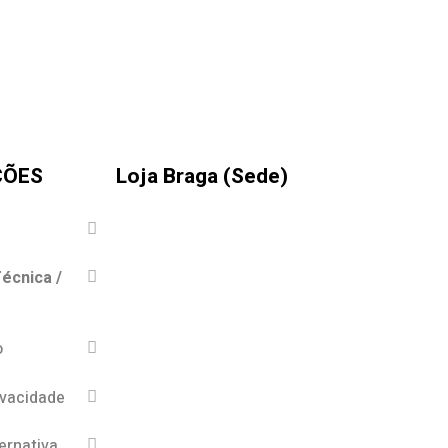
ÇÕES
Loja Braga (Sede)
écnica /
o
ivacidade
ernativa