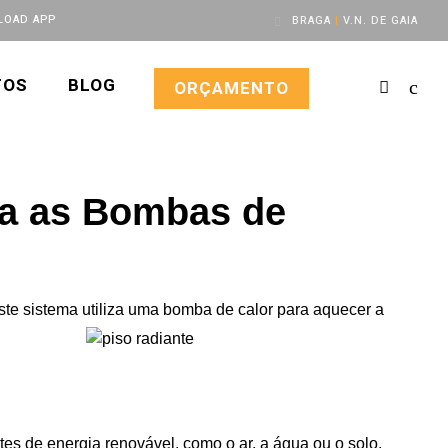
OAD APP
BRAGA
|
V.N. DE GAIA
TOS
BLOG
ORÇAMENTO
ça as Bombas de
ste sistema utiliza uma
bomba de calor para aquecer a
tes de energia renovável, como o ar, a água ou o solo,