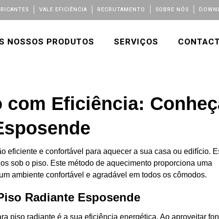
BRICANTES
VALE EFICIÊNCIA
RECRUTAMENTO
SOBRE NÓS
DOWNL
S NOSSOS PRODUTOS
SERVIÇOS
CONTAC
 com Eficiência: Conhe
 Esposende
eficiente e confortável para aquecer a sua casa ou edifício. E
lados sob o piso. Este método de aquecimento proporciona uma
do um ambiente confortável e agradável em todos os cômodos.
Piso Radiante Esposende
 piso radiante é a sua eficiência energética. Ao aproveitar fon