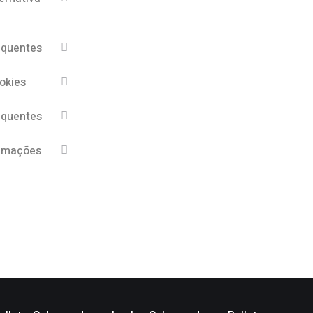
equentes
ookies
equentes
lamações