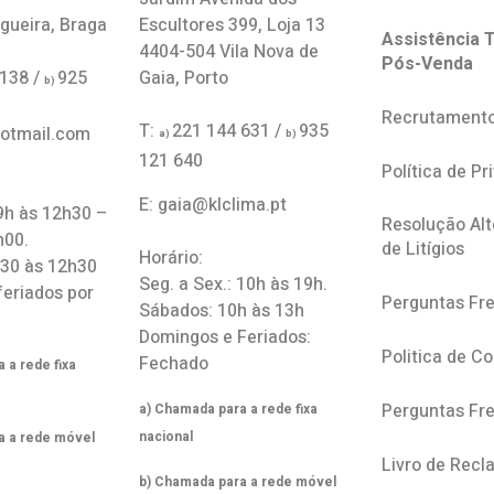
gueira, Braga
Escultores 399, Loja 13
Assistência T
4404-504 Vila Nova de
Pós-Venda
 138 /
925
Gaia, Porto
b)
Recrutament
T:
221 144 631 /
935
hotmail.com
a)
b)
121 640
Política de Pr
E: gaia@klclima.pt
 9h às 12h30 –
Resolução Alt
h00.
de Litígios
Horário:
h30 às 12h30
Seg. a Sex.: 10h às 19h.
feriados por
Perguntas Fr
Sábados: 10h às 13h
Domingos e Feriados:
Politica de C
Fechado
 a rede fixa
Perguntas Fr
a) Chamada para a rede fixa
nacional
a a rede móvel
Livro de Rec
b) Chamada para a rede móvel