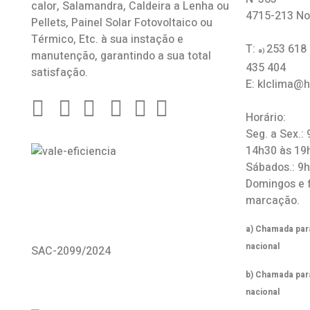
calor
,
Salamandra
, Caldeira a Lenha ou
4715-213 No
Pellets, Painel Solar Fotovoltaico ou
Térmico, Etc. à sua instação e
T:
253 618
a)
manutenção, garantindo a sua total
435 404
satisfação.
E: klclima@
Horário:
Seg. a Sex.:
14h30 às 19
Sábados.: 9
Domingos e 
marcação.
a) Chamada para
nacional
SAC-2099/2024
b) Chamada par
nacional