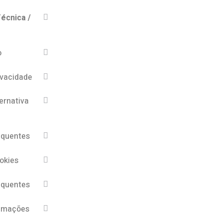
écnica /
o
ivacidade
ernativa
equentes
ookies
equentes
lamações