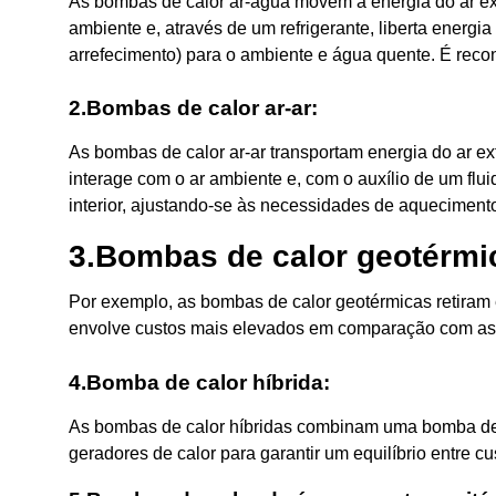
As bombas de calor ar-água movem a energia do ar ext
ambiente e, através de um refrigerante, liberta energ
arrefecimento) para o ambiente e água quente. É reco
2.Bombas de calor ar-ar:
As bombas de calor ar-ar transportam energia do ar ex
interage com o ar ambiente e, com o auxílio de um flui
interior, ajustando-se às necessidades de aquecimento
3.Bombas de calor geotérmi
Por exemplo, as bombas de calor geotérmicas retiram en
envolve custos mais elevados em comparação com as 
4.Bomba de calor híbrida:
As bombas de calor híbridas combinam uma bomba de ca
geradores de calor para garantir um equilíbrio entre c