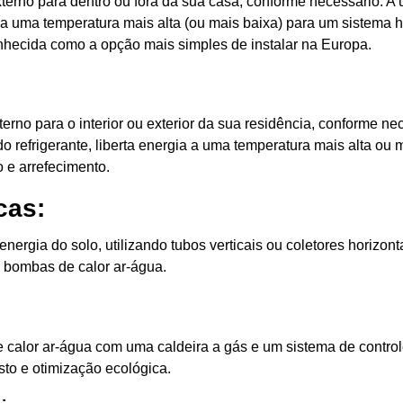
erno para dentro ou fora da sua casa, conforme necessário. A 
ia a uma temperatura mais alta (ou mais baixa) para um sistema
nhecida como a opção mais simples de instalar na Europa.
terno para o interior ou exterior da sua residência, conforme n
do refrigerante, liberta energia a uma temperatura mais alta ou
 e arrefecimento.
cas:
ergia do solo, utilizando tubos verticais ou coletores horizon
bombas de calor ar-água.
lor ar-água com uma caldeira a gás e um sistema de controle i
usto e otimização ecológica.