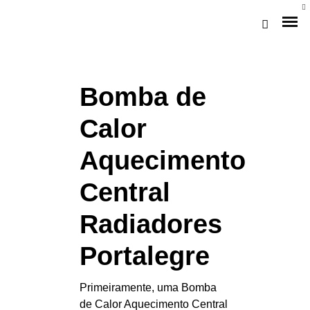
Bomba de
Calor
Aquecimento
Central
Loja Braga (Sede)
Radiadores
Loja Gaia
Portalegre
Assistência
Primeiramente, uma Bomba
Pós-venda
de Calor Aquecimento Central