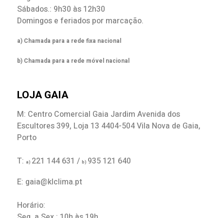
Sábados.: 9h30 às 12h30
Domingos e feriados por marcação.
a) Chamada para a rede fixa nacional
b) Chamada para a rede móvel nacional
LOJA GAIA
M: Centro Comercial Gaia Jardim Avenida dos
Escultores 399, Loja 13 4404-504 Vila Nova de Gaia,
Porto
T:
221 144 631 /
935 121 640
a)
b)
E: gaia@klclima.pt
Horário:
Seg. a Sex.: 10h às 19h.