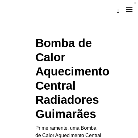
Bomba de
Calor
Aquecimento
Central
Loja Braga (Sede)
Radiadores
Loja Gaia
Guimarães
Assistência
Primeiramente, uma Bomba
Pós-venda
de Calor Aquecimento Central