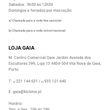
Sábados.: 9h30 às 12h30
Domingos e feriados por marcação.
a) Chamada para a rede fixa nacional
b) Chamada para a rede móvel nacional
LOJA GAIA
M: Centro Comercial Gaia Jardim Avenida dos
Escultores 399, Loja 13 4404-504 Vila Nova de Gaia,
Porto
T:
221 144 631 /
935 121 640
a)
b)
E: gaia@klclima.pt
Horário:
Seg. a Sex.: 10h às 19h.