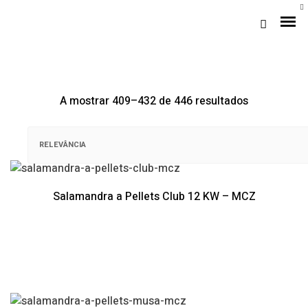
Ordenado
A mostrar 409–432 de 446 resultados
por
mais
recentes
Salamandra a Pellets Club 12 KW – MCZ
Loja Braga (Sede)
Loja Gaia
Assistência
Pós-venda