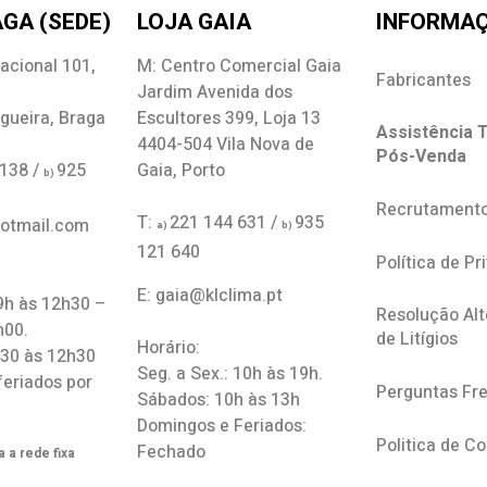
GA (SEDE)
LOJA GAIA
INFORMA
acional 101,
M: Centro Comercial Gaia
Fabricantes
Jardim Avenida dos
gueira, Braga
Escultores 399, Loja 13
Assistência T
4404-504 Vila Nova de
Pós-Venda
 138 /
925
Gaia, Porto
b)
Recrutament
T:
221 144 631 /
935
hotmail.com
a)
b)
121 640
Política de Pr
E: gaia@klclima.pt
 9h às 12h30 –
Resolução Alt
h00.
de Litígios
Horário:
h30 às 12h30
Seg. a Sex.: 10h às 19h.
feriados por
Perguntas Fr
Sábados: 10h às 13h
Domingos e Feriados:
Politica de C
Fechado
 a rede fixa