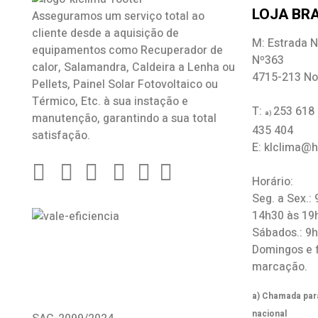
LOJA BRA
Asseguramos um serviço total ao
cliente desde a aquisição de
M: Estrada N
equipamentos como
Recuperador de
Nº363
calor
,
Salamandra
, Caldeira a Lenha ou
4715-213 No
Pellets, Painel Solar Fotovoltaico ou
Térmico, Etc. à sua instação e
T:
253 618
a)
manutenção, garantindo a sua total
435 404
satisfação.
E: klclima@
Horário:
Seg. a Sex.:
14h30 às 19
Sábados.: 9
Domingos e 
marcação.
a) Chamada para
nacional