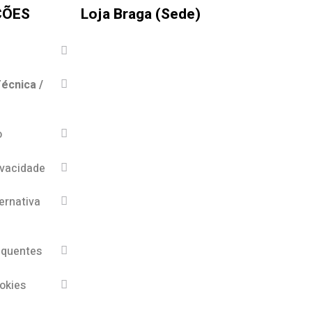
ÇÕES
Loja Braga (Sede)
écnica /
o
ivacidade
ernativa
equentes
ookies