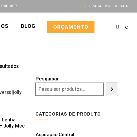
OAD APP
BRAGA
|
V.N. DE GAIA
TOS
BLOG
ORÇAMENTO
Ordenado
esultados
por
Pesquisar
mais
recentes
CATEGORIAS DE PRODUTO
a Lenha
 – Jolly Mec
Aspiração Central