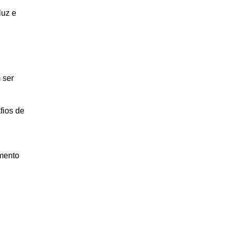
luz e
 ser
fios de
amento