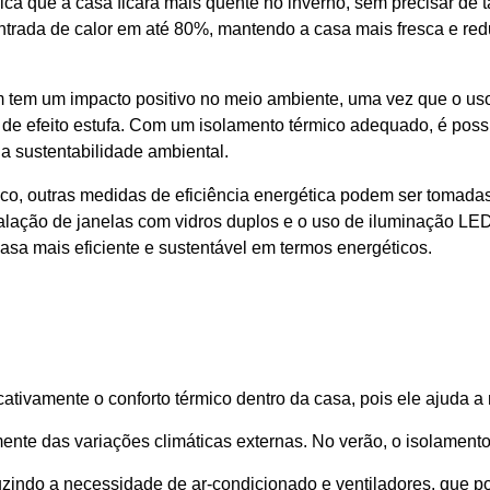
ica que a casa ficará mais quente no inverno, sem precisar de t
ntrada de calor em até 80%, mantendo a casa mais fresca e re
 tem um impacto positivo no meio ambiente, uma vez que o us
de efeito estufa. Com um isolamento térmico adequado, é poss
 a sustentabilidade ambiental.
co, outras medidas de eficiência energética podem ser tomada
alação de janelas com vidros duplos e o uso de iluminação LED
asa mais eficiente e sustentável em termos energéticos.
cativamente o conforto térmico dentro da casa, pois ele ajuda a
ente das variações climáticas externas. No verão, o isolament
eduzindo a necessidade de ar-condicionado e ventiladores, que 