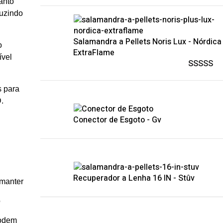
anto
duzindo
Salamandra a Pellets Noris Lux - Nórdica
o
ExtraFlame
ível
Avaliaçã
5.00
de 5
s para
.
Conector de Esgoto - Gv
Recuperador a Lenha 16 IN - Stûv
 manter
o
podem