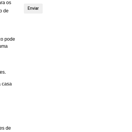
ara os
o de
co pode
 uma
es.
a casa
ões de