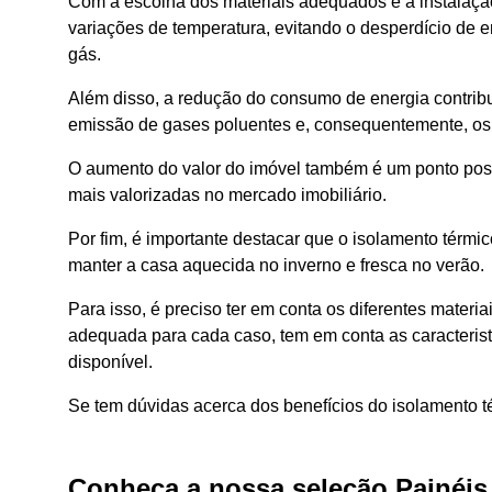
C
om a escolha dos materiais adequados e a instalação 
variações de temperatura, evitando o desperdício de 
gás.
Além disso, a redução do consumo de energia contribui
emissão de gases poluentes e, consequentemente, os
O aumento do valor do imóvel também é um ponto posi
mais valorizadas no mercado imobiliário.
Por fim, é importante destacar que o isolamento térmi
manter a casa aquecida no inverno e fresca no verão.
Para isso, é preciso ter em conta os diferentes materi
adequada para cada caso, tem em conta as caracterist
disponível.
Se tem dúvidas acerca dos benefícios do isolamento t
Conheça a nossa seleção Painéis