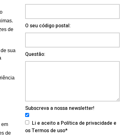
co
ximas.
O seu código postal:
zes de
 de sua
Questão:
a
riência
Subscreva a nossa newsletter!
Li e aceito a Política de privacidade e
e em
os Termos de uso*
es de