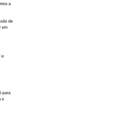
amos a
ssão de
r em
l e
ó para
a o