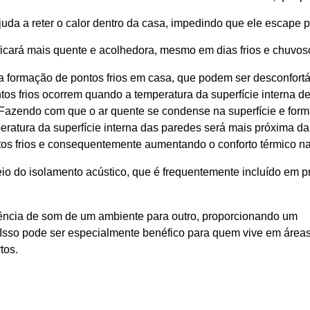
ajuda a reter o calor dentro da casa, impedindo que ele escape 
a ficará mais quente e acolhedora, mesmo em dias frios e chuvos
 a formação de pontos frios em casa, que podem ser desconfortá
ntos frios ocorrem quando a temperatura da superfície interna 
o. Fazendo com que o ar quente se condense na superfície e for
ratura da superfície interna das paredes será mais próxima da
ntos frios e consequentemente aumentando o conforto térmico n
o do isolamento acústico, que é frequentemente incluído em p
erência de som de um ambiente para outro, proporcionando um
 Isso pode ser especialmente benéfico para quem vive em área
tos.